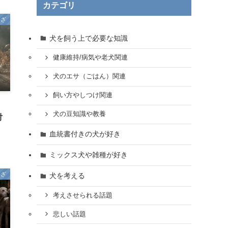
カテゴリ
わざ
犬を飼う上で必要な知識
健康維持/病気や老犬関連
犬のエサ（ごはん）関連
飼い方やしつけ関連
」
犬の豆知識や教養
対
血統書付きの犬が好き
ミックス犬や雑種が好き
わざ
犬を考える
考えさせられる話題
悲しい話題