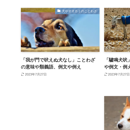
犬やオオカミのことわざ
「我が門で吠えぬ犬なし」ことわざ
「驢鳴犬吠
の意味や類義語、例文や例え
や例文・例
2023年7月27日
2023年7月27日