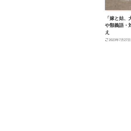
「嫁と姑、
や類義語・
え
2023年7月27日