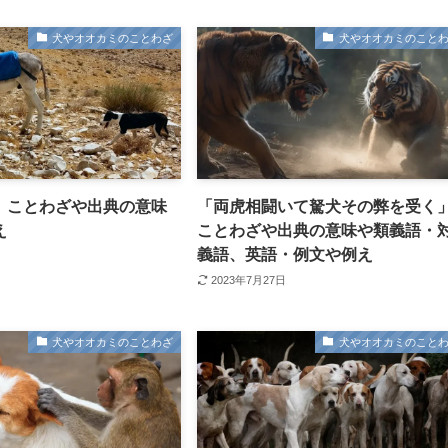
犬やオオカミのことわざ
犬やオオカミのこと
」ことわざや出典の意味
「両虎相闘いて駑犬その弊を受く
え
ことわざや出典の意味や類義語・
義語、英語・例文や例え
2023年7月27日
犬やオオカミのことわざ
犬やオオカミのこと