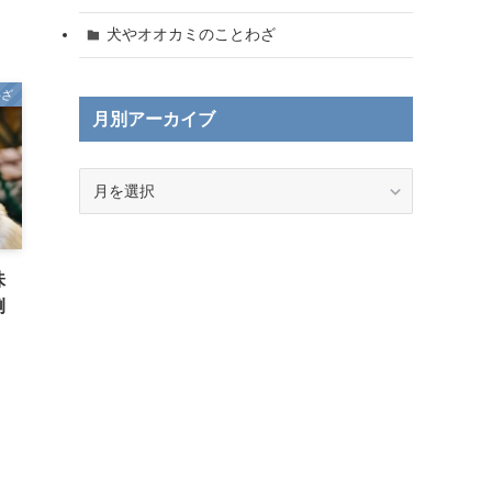
犬やオオカミのことわざ
わざ
月別アーカイブ
月
別
ア
ー
カ
味
イ
例
ブ