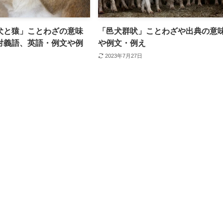
犬と猿」ことわざの意味
「邑犬群吠」ことわざや出典の意
対義語、英語・例文や例
や例文・例え
2023年7月27日