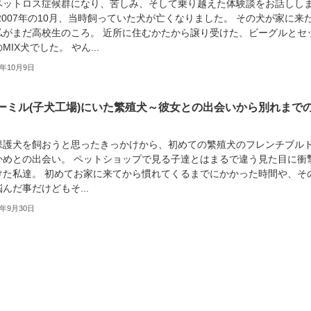
ペットロス症候群になり、苦しみ、そして乗り越えた体験談をお話しし
2007年の10月、当時飼っていた犬が亡くなりました。 その犬が家に来
私がまだ高校生のころ。 近所に住むかたから譲り受けた、ビーグルとセ
MIX犬でした。 やん...
9年10月9日
ーミル(子犬工場)にいた繁殖犬～彼女との出会いから別れまで
保護犬を飼おうと思ったきっかけから、初めての繁殖犬のフレンチブル
かめとの出会い。 ペットショップで見る子達とはまるで違う見た目に衝
けた私達。 初めてお家に来てから慣れてくるまでにかかった時間や、そ
んだ事だけどもそ...
9年9月30日