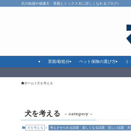
犬の知識や保護犬・里親とミックス犬に詳しくなれるブログ♪
里親/殺処分
ペット保険の選び方
ミ
ホーム
犬を考える
犬を考える
– category –
犬を考える
考えさせられる話題
楽しくなる話題
悲しい話題
天