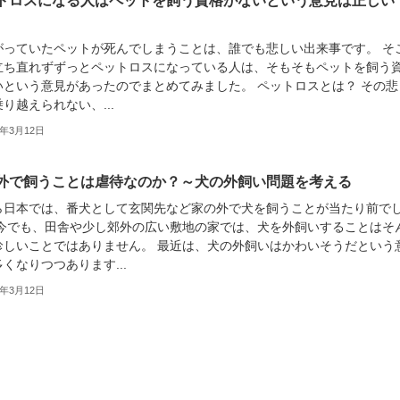
トロスになる人はペットを飼う資格がないという意見は正しい
がっていたペットが死んでしまうことは、誰でも悲しい出来事です。 そ
立ち直れずずっとペットロスになっている人は、そもそもペットを飼う
いという意見があったのでまとめてみました。 ペットロスとは？ その悲
り越えられない、...
9年3月12日
外で飼うことは虐待なのか？～犬の外飼い問題を考える
ら日本では、番犬として玄関先など家の外で犬を飼うことが当たり前で
 今でも、田舎や少し郊外の広い敷地の家では、犬を外飼いすることはそ
珍しいことではありません。 最近は、犬の外飼いはかわいそうだという
くなりつつあります...
9年3月12日