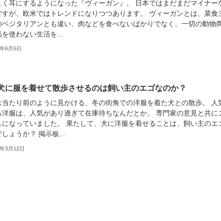
よく耳にするようになった『ヴィーガン』。 日本ではまだまだマイナー
ですが、欧米ではトレンドになりつつあります。 ヴィーガンとは、菜食
のベジタリアンとも違い、肉などを食べないばかりでなく、一切の動物
を使わない生活を...
9年6月6日
犬に服を着せて散歩させるのは飼い主のエゴなのか？
は当たり前のように見かける、冬の街角での洋服を着た犬との散歩。 人
る洋服は、人気があり過ぎて在庫待ちなんだとか。 専門家の意見と共に
スになっていました。 果たして、犬に洋服を着せることは、飼い主のエ
しょうか？ 掲示板...
9年3月12日