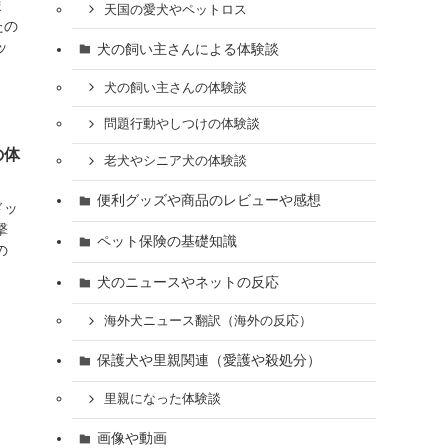
ま
天国の愛犬やペットロス
たの
ッ
犬の飼い主さんによる体験談
犬の飼い主さんの体験談
問題行動やしつけの体験談
の体
老犬やシニア犬の体験談
便利グッズや商品のレビューや感想
ドッ
撃
ペット保険の基礎知識
の
犬のニュースやネットの反応
海外犬ニュース翻訳（海外の反応）
保護犬や里親関連（愛護や殺処分）
里親になった体験談
画像や動画