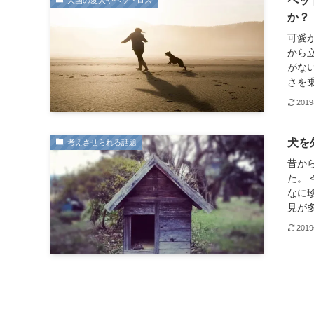
ペッ
天国の愛犬やペットロス
か？
可愛
から
がな
さを乗
201
犬を
考えさせられる話題
昔か
た。
なに
見が多
201