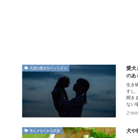
愛犬
天国の愛犬やペットロス
のあ
生き
すし
聞き
ない場
202
犬や
考えさせられる話題