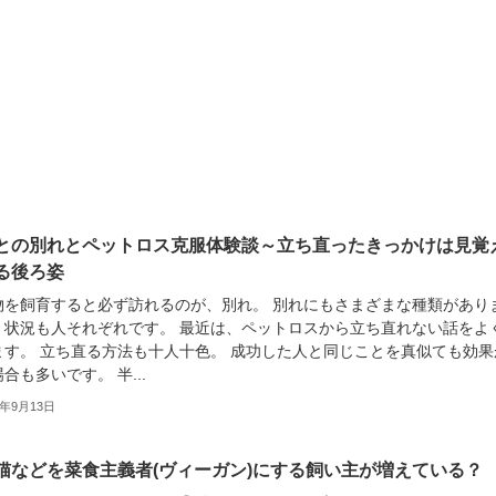
との別れとペットロス克服体験談～立ち直ったきっかけは見覚
る後ろ姿
物を飼育すると必ず訪れるのが、別れ。 別れにもさまざまな種類があり
、状況も人それぞれです。 最近は、ペットロスから立ち直れない話をよ
ます。 立ち直る方法も十人十色。 成功した人と同じことを真似ても効果
合も多いです。 半...
3年9月13日
猫などを菜食主義者(ヴィーガン)にする飼い主が増えている？