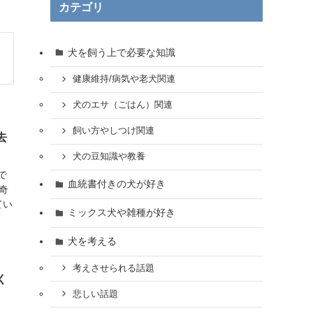
カテゴリ
犬を飼う上で必要な知識
健康維持/病気や老犬関連
犬のエサ（ごはん）関連
飼い方やしつけ関連
去
犬の豆知識や教養
で
血統書付きの犬が好き
奇
てい
ミックス犬や雑種が好き
犬を考える
考えさせられる話題
く
悲しい話題