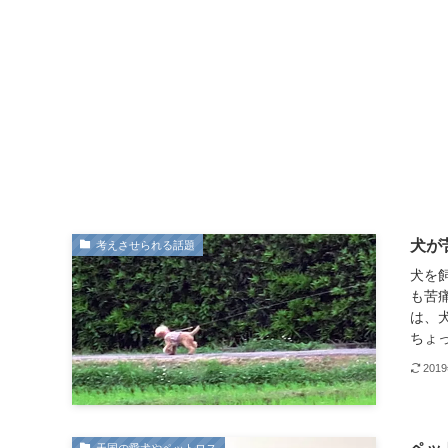
犬が
考えさせられる話題
犬を
も苦
は、
ちょっ
201