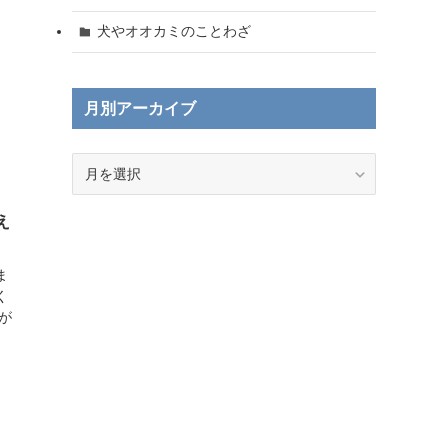
犬やオオカミのことわざ
月別アーカイブ
月
別
ア
え
ー
カ
イ
ま
ブ
く
が