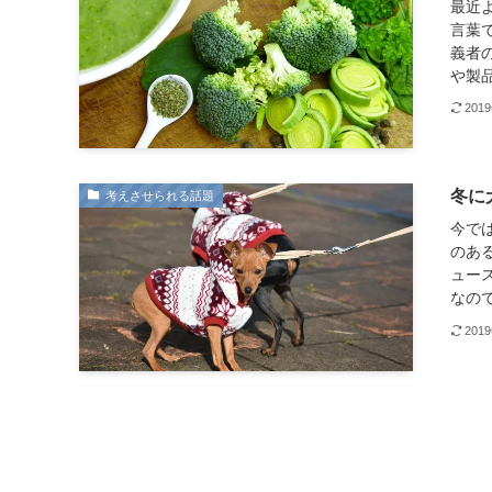
最近
言葉
義者
や製品
201
冬に
考えさせられる話題
今で
のあ
ュー
なので
201