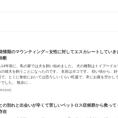
発情期のマウンティング～女性に対してエスカレートしていき
決断
ら14年前に、私の家では犬を飼い始めました。 犬の種類はトイプードル
白の雄犬を飼うことになったのです。 名前はポコです。 幼い頃から、好
盛で、とくに食欲においては恐ろしいぐらい旺盛で、常にお腹を空かし
でした。 散歩に...
3年9月8日
との別れと出会いが辛くて苦しいペットロス症候群から救って
存在