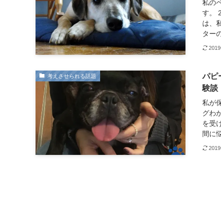
私の
す。 
は、
ターの
201
パピ
考えさせられる話題
験談
私が
グわ
を受
間に悩
201