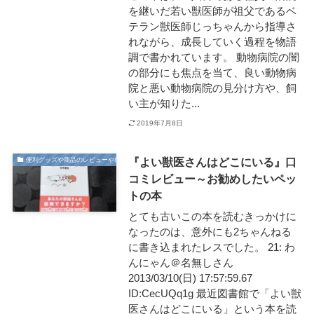
を継いだ若い獣医師が祖父であるベ
テラン獣医師じっちゃんから指導さ
れながら、成長していく過程を物語
調で書かれています。 動物病院の闇
の部分にも焦点を当て、良い動物病
院と悪い動物病院の見分け方や、飼
い主が知りた...
2019年7月8日
『よい獣医さんはどこにいる』口
便利グッズや商品のレビューや感想
コミレビュー～お勧めしたいペッ
トの本
とても古いこの本を読むきっかけに
なったのは、意外にも2ちゃんねる
に書き込まれたレスでした。 21: わ
んにゃん＠名無しさん
2013/03/10(日) 17:57:59.67
ID:CecUQq1g 最近図書館で「よい獣
医さんはどこにいる」という本を読