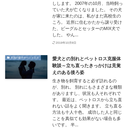
しします。 2007年の10月、当時飼っ
ていた犬が亡くなりました。 その犬
が家に来たのは、私がまだ高校生の
ころ。 近所に住むかたから譲り受け
た、ビーグルとセッターのMIX犬で
した。 やん...
2019年10月9日
愛犬との別れとペットロス克服体
天国の愛犬やペットロス
験談～立ち直ったきっかけは見覚
えのある後ろ姿
生き物を飼育すると必ず訪れるの
が、別れ。 別れにもさまざまな種類
がありますし、状況も人それぞれで
す。 最近は、ペットロスから立ち直
れない話をよく聞きます。 立ち直る
方法も十人十色。 成功した人と同じ
ことを真似ても効果がない場合も多
いです。 半...