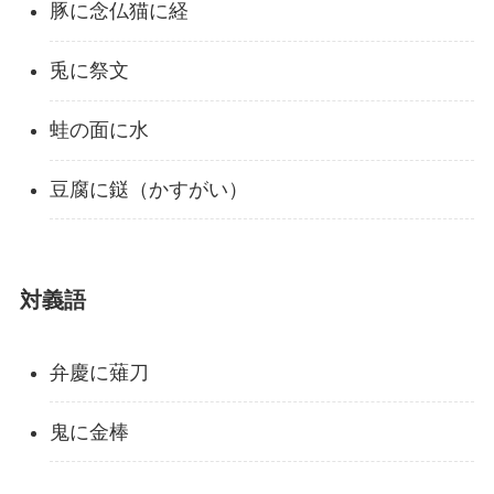
豚に念仏猫に経
兎に祭文
蛙の面に水
豆腐に鎹（かすがい）
対義語
弁慶に薙刀
鬼に金棒