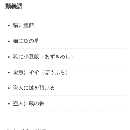
類義語
猫に鰹節
猫に魚の番
狐に小豆飯（あずきめし）
金魚に孑孑（ぼうふら）
盗人に鍵を預ける
盗人に蔵の番