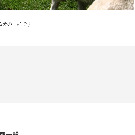
る犬の一群です。
種一群