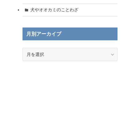
犬やオオカミのことわざ
月別アーカイブ
月
別
ア
ー
カ
イ
ブ