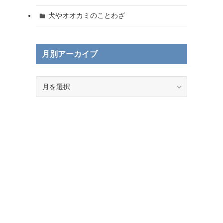
犬やオオカミのことわざ
月別アーカイブ
月
別
ア
ー
カ
イ
ブ