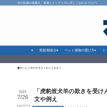
犬の知識や保護犬・里親とミックス犬に詳しくなれるブログ♪
里親/殺処分
ペット保険の選び方
ミ
ホーム
犬やオオカミのことわざ
「虎豹豈犬羊の欺きを受け
2023
7/26
文や例え