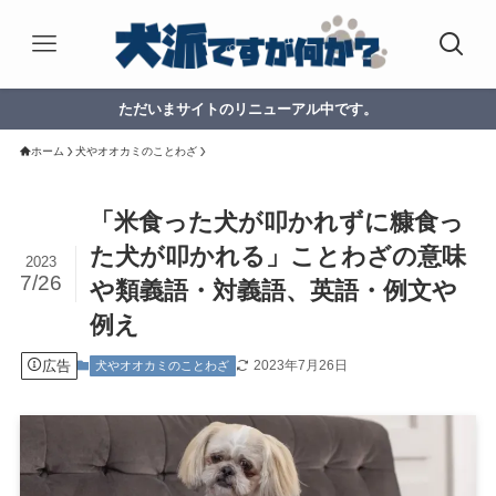
ただいまサイトのリニューアル中です。
ホーム
犬やオオカミのことわざ
「米食った犬が叩かれずに糠食っ
た犬が叩かれる」ことわざの意味
2023
7/26
や類義語・対義語、英語・例文や
例え
広告
2023年7月26日
犬やオオカミのことわざ