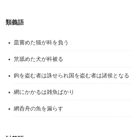
類義語
皿嘗めた猫が科を負う
笊舐めた犬が科被る
鉤を盗む者は誅せられ国を盗む者は諸侯となる
網にかかるは雑魚ばかり
網呑舟の魚を漏らす