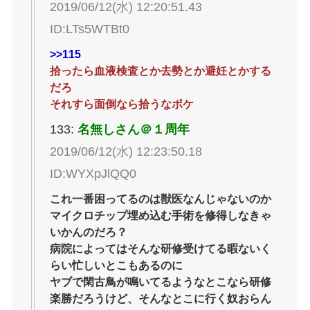
2019/06/12(水) 12:20:51.43
ID:LTs5WTBt0
>>115
拾ったら血液検査とか去勢とか避妊とかする
だろ
それすら面倒なら拾うなボケ
133:
名無しさん＠１周年
2019/06/12(水) 12:23:50.18
ID:WYXpJlQQ0
これ一番困ってるのは獣医なんじゃないのか
マイクロチップ埋め込む手術を修得しなきゃ
いかんのだろ？
病院によってはそんな研修受けてる暇ないく
らい忙しいとこもあるのに
ヤブで閑古鳥が鳴いてるようなとこなら研修
楽勝だろうけど、そんなとこに行く奴おらん