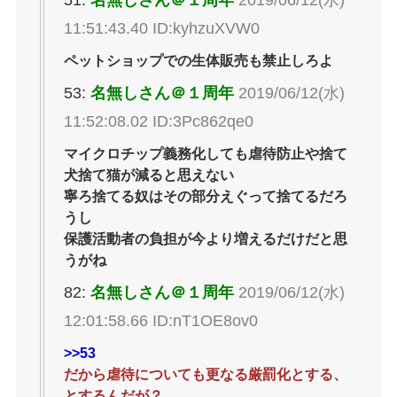
51:
名無しさん＠１周年
2019/06/12(水)
11:51:43.40 ID:kyhzuXVW0
ペットショップでの生体販売も禁止しろよ
53:
名無しさん＠１周年
2019/06/12(水)
11:52:08.02 ID:3Pc862qe0
マイクロチップ義務化しても虐待防止や捨て
犬捨て猫が減ると思えない
寧ろ捨てる奴はその部分えぐって捨てるだろ
うし
保護活動者の負担が今より増えるだけだと思
うがね
82:
名無しさん＠１周年
2019/06/12(水)
12:01:58.66 ID:nT1OE8ov0
>>53
だから虐待についても更なる厳罰化とする、
とするんだが？