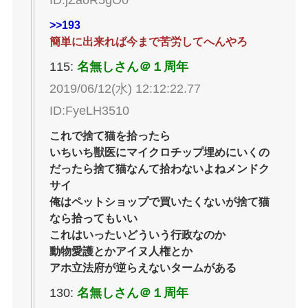
ID:jZaoR5gO0
>>193
簡単に出来れば今まで苦労してへんやろ
115:
名無しさん＠１周年
2019/06/12(水) 12:12:22.77
ID:FyeLH3510
これで捨て猫を拾ったら
いちいち獣医にマイクロチップ埋めにいくの
だったら捨て猫なんて拾わないよねメンドク
サイ
俺はペットショップで買いたくないが捨て猫
なら拾ってもいい
これはいったいどういう行政なのか
動物愛護とかアイヌ人権とか
アホ立法府が逆らえないタームがある
130:
名無しさん＠１周年