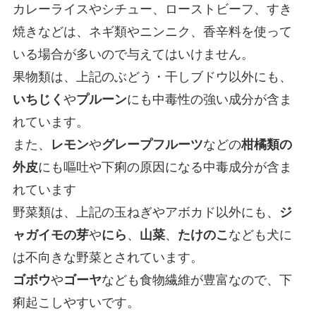
カレーライスやシチュー、ローストビーフ、すき
焼きなどは、ネギ類やニンニク、香辛料を使って
いる場合が多いので与えてはいけません。
果物類は、上記のぶどう・干しブドウ以外にも、
いちじく
や
プルーン
にも中毒性の強い成分が含ま
れています。
また、
レモン
や
グレープフルーツ
などの
柑橘類の
外皮
にも嘔吐や下痢の原因になる中毒成分が含ま
れています
野菜類は、上記の玉ねぎやアボカド以外にも、
ジ
ャガイモの芽
や
にら
、
山菜
、
たけのこ
なども犬に
は不向きな野菜とされています。
ゴボウ
や
ゴーヤ
なども食物繊維が豊富なので、下
痢起こしやすいです。