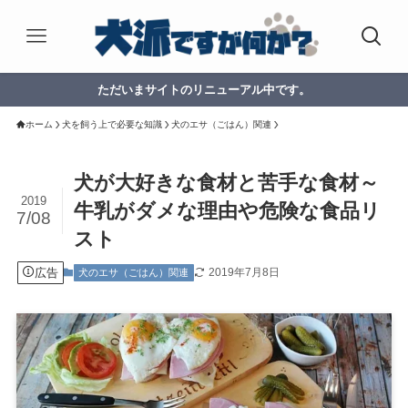
ただいまサイトのリニューアル中です。
ホーム
犬を飼う上で必要な知識
犬のエサ（ごはん）関連
犬が大好きな食材と苦手な食材～
2019
牛乳がダメな理由や危険な食品リ
7/08
スト
広告
2019年7月8日
犬のエサ（ごはん）関連