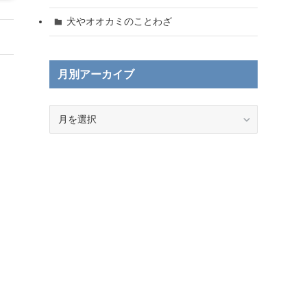
犬やオオカミのことわざ
月別アーカイブ
月
別
ア
ー
カ
イ
ブ