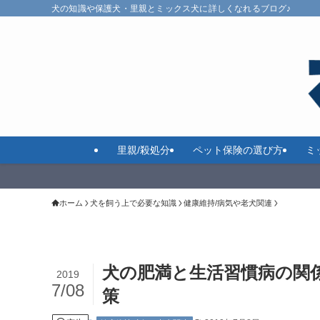
犬の知識や保護犬・里親とミックス犬に詳しくなれるブログ♪
里親/殺処分
ペット保険の選び方
ミ
ホーム
犬を飼う上で必要な知識
健康維持/病気や老犬関連
犬の肥満と生活習慣病の関
2019
7/08
策