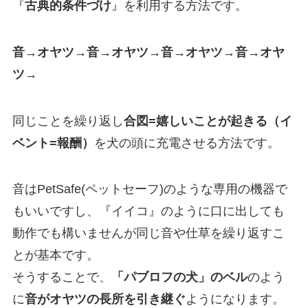
『
古典的条件づけ
』を利用する方法です。
音→オヤツ→音→オヤツ→音→オヤツ→音→オヤ
ツ→
同じことを繰り返し
合図=嬉しいことが起きる（イ
ベント=報酬）
を犬の頭に充電させる方法です。
音はPetSafe(ペットセーフ)のような専用の機器で
もいいですし、『イイコ』のように口に出しても
動作でも構いませんが同じ音や仕草を繰り返すこ
とが基本です。
そうすることで、
「パブロフの犬」のベル
のよう
に
音がオヤツの長所を引き継ぐ
ようになります。