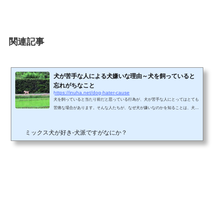
関連記事
犬が苦手な人による犬嫌いな理由～犬を飼っていると
忘れがちなこと
https://inuha.net/dog-hater-cause
犬を飼っていると当たり前だと思っている行為が、犬が苦手な人にとってはとても
苦痛な場合があります。そんな人たちが、なぜ犬が嫌いなのかを知ることは、犬を
飼っている人にとっては大事だと思います。犬の散歩中やご近所でのちょっとした
迷惑行為が大きなトラブルに繋がる恐れもあります。犬を飼う上でトラブルを避け
ミックス犬が好き-犬派ですがなにか？
る意味も含め、ツイッターや掲示板などの、犬が嫌いな方々のご意見をまとめてみ
ました。 ツイッターなどSNSの反応 犬って臭いし五月蝿いし、長いリードしてま
で人に向かって来て、挙げ句の果てにふん尿で人の家にあ...