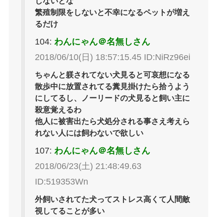
しないとな
繁殖制限をしないと不幸になるペットが増え
るだけ
104:
わんにゃん＠名無しさん
2018/06/10(日) 18:57:15.45 ID:NiRz96ei
ちゃんと躾されてない犬見ると可哀想になる
散歩中に放置されてる糞見掛けたら拾うよう
にしてるし、ノーリードの犬見ると飼い主に
殺意覚えるわ
他人に被害出たら犬処分される事さえ考えら
れない人には飼わないで欲しい
107:
わんにゃん＠名無しさん
2018/06/23(土) 21:48:49.63
ID:519353Wn
外飼いされてた犬ってストレス高くて人間敵
視してることが多い