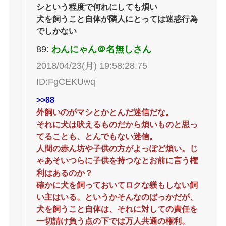
シという程度で何れにしても煩い
犬を飼うこと自体が隣人にとっては迷惑行為
でしかない
89:
わんにゃん＠名無しさん
2018/04/23(月) 19:58:28.75
ID:FgCEKUwq
>>88
外飼いのがマシとかとんだ迷信だな。
それに犬は吠えるものだから煩いものと思っ
てることも、とんでもない迷信。
人間の赤ん坊や子供の方がよっぽど煩い。じ
ゃあそいつらに子供を持つなとお前に言う権
利はあるのか？
確かに犬を飼っておいてロクな躾もしない飼
い主はいる。というかそんなのばっかだが、
犬を飼うこと自体は、それに対しての責任を
一切請け負う点の下では万人共通の権利。