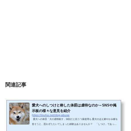
関連記事
愛犬へのしつけと称した体罰は虐待なのか～SNSや掲
示板の様々な意見を紹介
https://inuha.net/dog-abuse
愛犬への体罰「犬の感情殺す」深刻だと抗うつ薬使用も 愛犬のほえ癖やかみ癖を
直そうと、思わずたたいてしまった経験はありませんか？ 「しつけ」であって
も、体罰が虐待にあたるのは犬も人も同じだと、獣医師ら専門家が「体罰反対」の