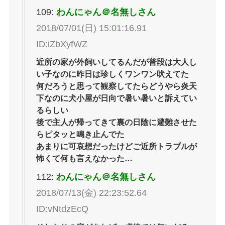
109:
わんにゃん＠名無しさん
2018/07/01(日) 15:01:16.91
ID:iZbXyfWZ
近所の家が外飼いしてるんだが普段は大人し
い子なのに昨日は珍しくワンワン吠えてた
何だろうと思って観察してたらどうやら炎天
下なのに犬小屋が日向で暑い暑いと訴えてい
るらしい
後で主人が帰ってきて裏の日陰に避難させた
らピタッと鳴き止んでた
あまりに可哀想だったけどご近所トラブルが
怖くて何も言えなかった…
112:
わんにゃん＠名無しさん
2018/07/13(金) 22:23:52.64
ID:vNtdzEcQ