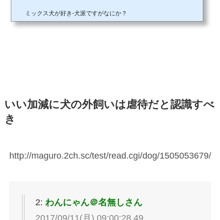
声明を出しました。 犬の問題行動の予防や治療のあり方、いざという時の相談先
ミックス犬が好き-犬派ですがなにか？
は――。 「しつけや行動修正のために『体罰』を用いること、またこれを推奨す
る行為に反対します」 今年３月、学識者や獣医師らで作る「日本獣医動物行動研
究会」が、そんな声明を出した。 ＮＨＫのド...
いい加減に犬の外飼いは虐待だと認識すべ
き
http://maguro.2ch.sc/test/read.cgi/dog/1505053679/
2:
わんにゃん＠名無しさん
2017/09/11(月) 09:00:28.49