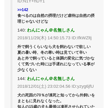
ID:N1Y+nDY1
>>142
食べるのは自然の摂理だけど虐待は自然の摂
理じゃないけどな
140:
わんにゃん＠名無しさん
2018/11/29(木) 14:50:15.73 ID:IfkWZltj
外で飼うくらいなら犬を飼わないで欲しい
夏の暑い時、冬の寒い時は見ていて辛い
あと外で飼っていると体調の変化に気づかな
くて気づいた時には手遅れになっている事が
少なくない
144:
わんにゃん＠名無しさん
2018/12/01(土) 23:02:04.56 ID:yzyg6jfU
犬の死因の70％が凍死と知ってから外飼いを
まともに見れなくなった。
知人の15歳の犬も最後は凍死させられていた