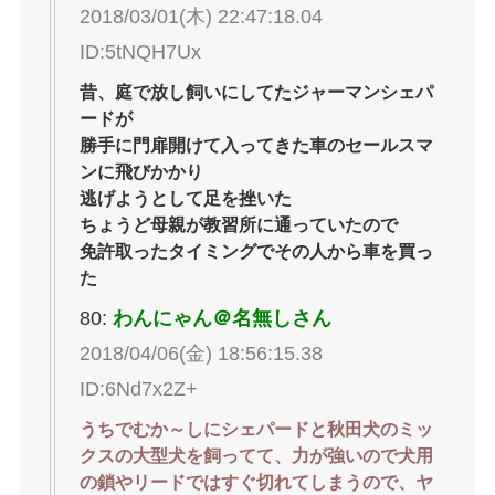
2018/03/01(木) 22:47:18.04
ID:5tNQH7Ux
昔、庭で放し飼いにしてたジャーマンシェパ
ードが
勝手に門扉開けて入ってきた車のセールスマ
ンに飛びかかり
逃げようとして足を挫いた
ちょうど母親が教習所に通っていたので
免許取ったタイミングでその人から車を買っ
た
80:
わんにゃん＠名無しさん
2018/04/06(金) 18:56:15.38
ID:6Nd7x2Z+
うちでむか～しにシェパードと秋田犬のミッ
クスの大型犬を飼ってて、力が強いので犬用
の鎖やリードではすぐ切れてしまうので、ヤ