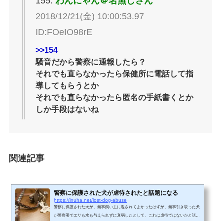
155:
わんにゃん＠名無しさん
2018/12/21(金) 10:00:53.97
ID:FOeIO98rE
>>154
騒音だから警察に通報したら？
それでも直らなかったら保健所に電話して指
導してもらうとか
それでも直らなかったら匿名の手紙書くとか
しか手段はないね
関連記事
警察に保護された犬が虐待されたと話題になる
https://inuha.net/lost-dog-abuse
警察に保護された犬が、無事飼い主に返されてよかったはずが、無事引き取った犬
が警察署でエサも水も与えられずに衰弱したとして、これは虐待ではないかと話題