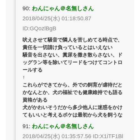
90:
わんにゃん＠名無しさん
2018/04/25(水) 01:18:50.87
ID:GQozlBgB
吠えさせて騒音で隣人を苦しめてる時点で、
責任を一切請け負っているとはいえない
騒音を出さない、糞尿を撒き散らさない、ド
ッグラン等を除いてリードをつけてコントロ
ールする
↑
これらができてから、外での飼育が虐待だと
かなんとか、犬の福祉でも健康維持でも語る
資格がある
犬がかわいそうだから多少他人に迷惑をかけ
てもいいと考えるボケは最初から犬を飼うな
91:
わんにゃん＠名無しさん
2018/04/25(水) 01:35:57.56 ID:X1iTF1Bl