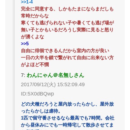
>>1-4
完全に同意する、しかもたまにならまだしも
常時だからな
寒くても逃げられない子や暑くても逃げ場が
無い子とかもいるだろうし実際に見ると怒り
が湧くよな
>>5
自由に徘徊できるんだから室内の方が良い
一日の大半を鎖で繋がれて自由に出来ない方
がよほど不憫
7:
わんにゃん＠名無しさん
2017/09/12(火) 15:52:09.49
ID:5X0dBQwp
どの犬種だろうと屋内放ったらかし、屋外放
ったらかしは虐待。
1匹で留守番させるなら最高でも7時間。会社
から昼休みにでも一時帰宅して散歩させてま