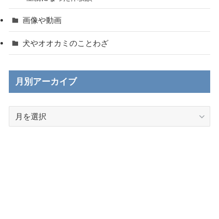
画像や動画
犬やオオカミのことわざ
月別アーカイブ
月
別
ア
ー
カ
イ
ブ