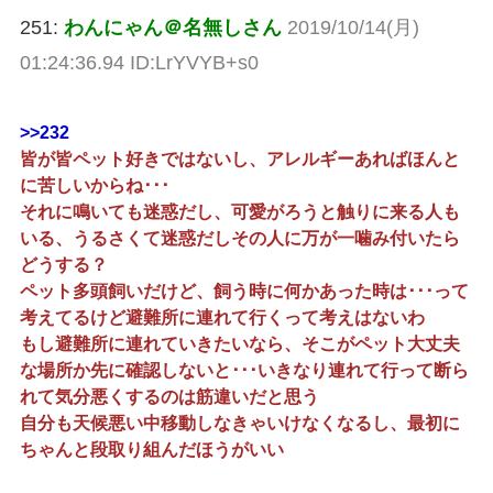
251:
わんにゃん＠名無しさん
2019/10/14(月)
01:24:36.94 ID:LrYVYB+s0
>>232
皆が皆ペット好きではないし、アレルギーあればほんと
に苦しいからね･･･
それに鳴いても迷惑だし、可愛がろうと触りに来る人も
いる、うるさくて迷惑だしその人に万が一噛み付いたら
どうする？
ペット多頭飼いだけど、飼う時に何かあった時は･･･って
考えてるけど避難所に連れて行くって考えはないわ
もし避難所に連れていきたいなら、そこがペット大丈夫
な場所か先に確認しないと･･･いきなり連れて行って断ら
れて気分悪くするのは筋違いだと思う
自分も天候悪い中移動しなきゃいけなくなるし、最初に
ちゃんと段取り組んだほうがいい