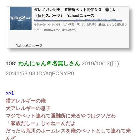
ダレノガレ明美、避難所ペット同伴ＮＧ「悲しい」
（日刊スポーツ） - Yahoo!ニュース
https://headlines.yahoo.co.jp/hl?a=20191013-10130293-nksports-ent
モデルでタレントのダレノガレ明美（29）が、台風19号に接近にともなう避難所で
ペット - Yahoo!ニュース(日刊スポーツ)
Yahoo!ニュース
108:
わんにゃん＠名無しさん
2019/10/13(日)
20:41:53.93 ID:/aqFCNYP0
>>1
猫アレルギーの俺
犬アレルギーの息子
マジでペット連れて避難所に来るやつはクソだわ
「家族だしー」じゃねーんだよ
だったら荒川のホームレスを俺のペットとして連れて来
んぞ