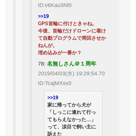
ID:v6Kau3Nl0
>>19
GPS首輪に付けときゃね。
今後、首輪だけドローンに着け
て自動プログラムで周回させか
ねんが。
埋め込みが一番か？
78:
名無しさん＠１周年
2019/04/03(水) 19:29:54.70
ID:TcajMXsv0
>>19
家に帰ってから犬が
「しっこに連れて行っ
てもらえなかった…」
って、涙目で飼い主に
訴えた