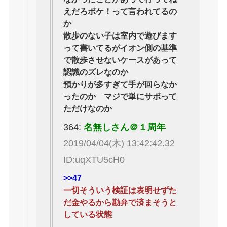
えだろボケ！って言われてるの
か
散歩のない子は室内で遊びます
って書いてるがイオン側の基準
で散歩させないケースがあって
認識のズレなのか
預かりが多すぎて手が回らなか
ったのか マジで単にサボって
ただけなのか
364:
名無しさん＠１周年
2019/04/04(木) 13:42:42.32
ID:uqXTU5cH0
>>47
一切そういう検証は表明せずた
だ金やるから勘弁で済まそうと
している状態