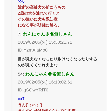
>>6
近所の高齢犬の前にうちの
2歳の犬を連れて行くと
その違いに犬も認知症
になる事が明確に解る、
7:
わんにゃん＠名無しさん
2019/02/05(火) 15:30:21.72
ID:YzmAlaMo0
目が見えなくなったり歩けなくなったりする
のが見ててつれえよな
54:
わんにゃん＠名無しさん
2019/02/05(火) 16:10:02.61
ID:gSQwYRfT0
>>7
うん(´；ω；`)
うちのウサは8歳くらいで白内障