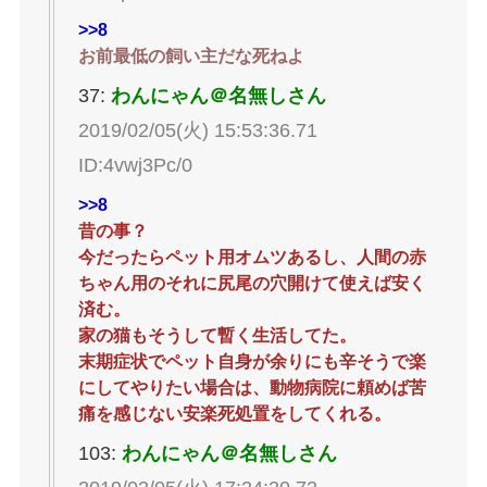
>>8
お前最低の飼い主だな死ねよ
37:
わんにゃん＠名無しさん
2019/02/05(火) 15:53:36.71
ID:4vwj3Pc/0
>>8
昔の事？
今だったらペット用オムツあるし、人間の赤
ちゃん用のそれに尻尾の穴開けて使えば安く
済む。
家の猫もそうして暫く生活してた。
末期症状でペット自身が余りにも辛そうで楽
にしてやりたい場合は、動物病院に頼めば苦
痛を感じない安楽死処置をしてくれる。
103:
わんにゃん＠名無しさん