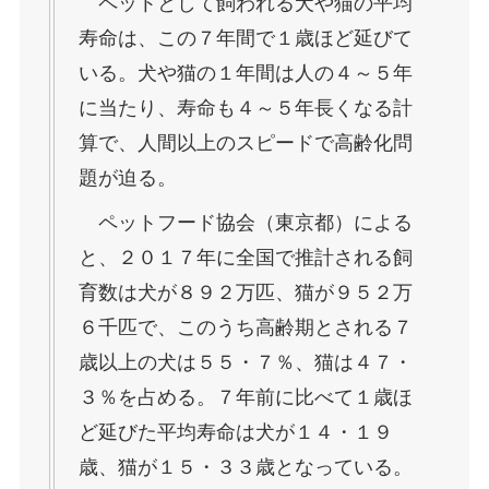
ペットとして飼われる犬や猫の平均
寿命は、この７年間で１歳ほど延びて
いる。犬や猫の１年間は人の４～５年
に当たり、寿命も４～５年長くなる計
算で、人間以上のスピードで高齢化問
題が迫る。
ペットフード協会（東京都）による
と、２０１７年に全国で推計される飼
育数は犬が８９２万匹、猫が９５２万
６千匹で、このうち高齢期とされる７
歳以上の犬は５５・７％、猫は４７・
３％を占める。７年前に比べて１歳ほ
ど延びた平均寿命は犬が１４・１９
歳、猫が１５・３３歳となっている。