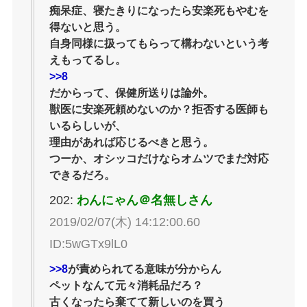
痴呆症、寝たきりになったら安楽死もやむを
得ないと思う。
自身同様に扱ってもらって構わないという考
えもってるし。
>>8
だからって、保健所送りは論外。
獣医に安楽死頼めないのか？拒否する医師も
いるらしいが、
理由があれば応じるべきと思う。
つーか、オシッコだけならオムツでまだ対応
できるだろ。
202:
わんにゃん＠名無しさん
2019/02/07(木) 14:12:00.60
ID:5wGTx9lL0
>>8
が責められてる意味が分からん
ペットなんて元々消耗品だろ？
古くなったら棄てて新しいのを買う