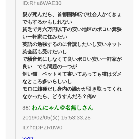
ID:Rha6WAE30
親が死んだら、首都圏移転で社会人かてきょ
でもするかもしれない
貧乏で月六万円以下の安い地区のポロい糞狭
い一軒家に住みたい
英語の勉強するのに音読したいし安いネット
英会話も受けたいし
で騒音気にしなくて良いポロい安い一軒家が
良い でも問題の一つが
飼い猫 ペット可て書いてあっても猫はダメ
なところ多いらしいし
モロに雑種だし身内の誰かが引き取ってくれ
なかったら、どうすんだろ？俺w
36:
わんにゃん＠名無しさん
2019/02/05(火) 15:53:33.28
ID:hqDPZRuW0
>>27