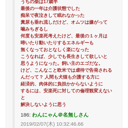
うちの柴は17歳半
最後の一年は介護状態でした
痴呆で夜泣きして眠れなかった
糞尿も垂れ流しだけど、オムツは嫌がって
噛みちぎるし
何度も安楽死考えたけど、最後の１ヶ月は
啼いたり動いたりするエネルギーも
無くなっておとなしく楽になった
こうなれば、少しでも長生きして欲しいと
思うようになった。飼い主のエゴだな。
けど、こんなこと欧米では虐待で告発される
んだって？ 人間も犬猫も介護する方に
経済的、肉体的に負担かからないように
するには、安楽死に対しての倫理観変えない
と
解決しないように思う
186:
わんにゃん＠名無しさん
2019/02/07(木) 10:32:46.66