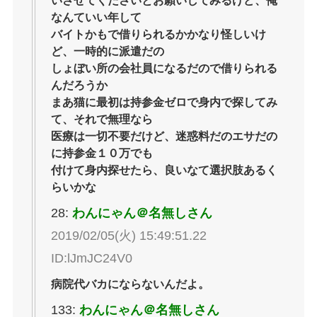
いさせてくださいとお願いしてみるけど、俺
なんていい年して
バイトかもで借りられるかかなり怪しいけ
ど、一時的に派遣だの
しょぼい所の会社員になるだので借りられる
んだろうか
まあ猫に最初は持参金ゼロで身内で探してみ
て、それで無理なら
医療は一切不要だけど、迷惑料だのエサだの
に持参金１０万でも
付けて身内探せたら、良いなて選択肢あるく
らいかな
28:
わんにゃん＠名無しさん
2019/02/05(火) 15:49:51.22
ID:lJmJC24V0
病院代バカにならないんだよ。
133:
わんにゃん＠名無しさん