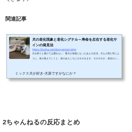
関連記事
犬の老化現象と老化シグナル～寿命を左右する老化サ
インの発見法
https://inuha.net/dog-senior-sign
犬を飼うと避けては通れない、愛犬が老後になったあとの生活。犬も人間と同じよ
うに、体が衰えていくと、体のあちこちにガタがきます。そのガタが、老化のシグ
ナルだったり病気の兆候だったりすることがあります。老化現象にどう対応できれ
ば長生きにつながるのか？また、飼い主さんが早めに気が付いてあげることによっ
ミックス犬が好き-犬派ですがなにか？
て、老化を遅らせることができるかもしれません。そんな見た目や仕草でわかる老
化のサインなどをわかりやすく解説します。 避けられない老化と寿命 犬は、7歳く
らいからシニア犬と呼ばれ、フードやおやつも区別され...
2ちゃんねるの反応まとめ