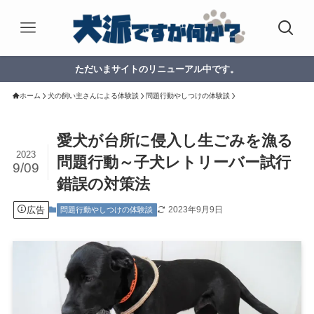
ただいまサイトのリニューアル中です。
ホーム
犬の飼い主さんによる体験談
問題行動やしつけの体験談
愛犬が台所に侵入し生ごみを漁る
2023
問題行動～子犬レトリーバー試行
9/09
錯誤の対策法
広告
2023年9月9日
問題行動やしつけの体験談