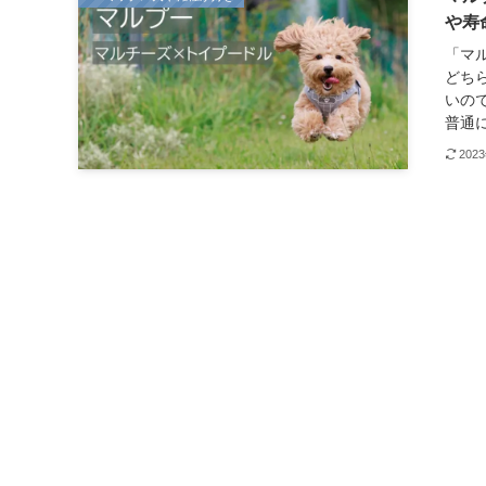
や寿
「マ
どち
いの
普通に
202