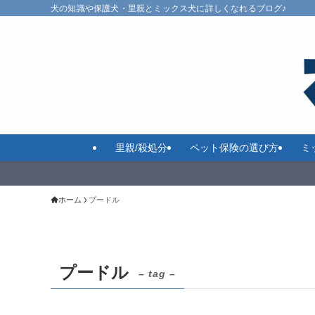
犬の知識や保護犬・里親とミックス犬に詳しくなれるブログ♪
里親/殺処分
ペット保険の選び方
ミ
ホーム
プードル
プードル
– tag –