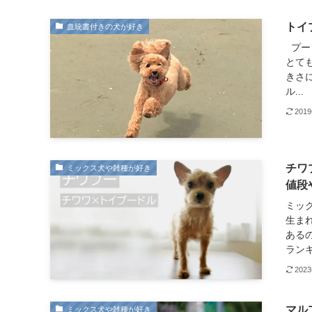
トイ
血統書付きの犬が好き
プー
とて
きさ
ル...
201
チワ
ミックス犬や雑種が好き
値段
ミッ
生ま
ある
ランキ
202
マル
ミックス犬や雑種が好き