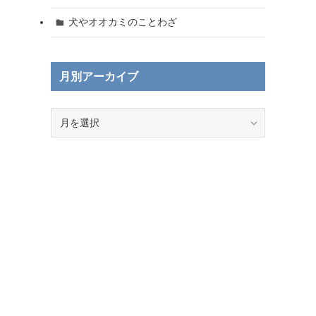
犬やオオカミのことわざ
月別アーカイブ
月
別
ア
ー
カ
イ
ブ