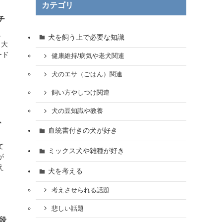
カテゴリ
チ
。
犬を飼う上で必要な知識
 大
ード
健康維持/病気や老犬関連
犬のエサ（ごはん）関連
飼い方やしつけ関連
犬の豆知識や教養
、
血統書付きの犬が好き
て
ミックス犬や雑種が好き
が
え
犬を考える
考えさせられる話題
悲しい話題
段