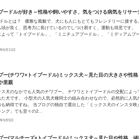
プードルが好き～性格や飼いやすさ、気をつける病気をリサー
ドルとは？ 優雅な風貌で、犬にも人にもとてもフレンドリーに接する
も頭が良く、思考力に長けているのでしつけ易すく、運動も得意です。
によって「トイプードル」、「ミニチュアプードル」、「ミディアムプ
9年6月11日
プー(チワワ×トイプードル)ミックス犬～見た目の大きさや性格
や里親
クス犬のなかでも人気のチワプー。 チワワとトイプードルの交配によっ
れた犬です。 小型犬の人気犬種同士の組み合わせなので、必然的に人気
のも納得ですね。 当ブログの独自で選出した「ミックス犬のインスタ映
ング」でも堂々の2...
3年9月5日
プー(マルチーズ×トイプードル)ミックス犬～見た目や性格、値