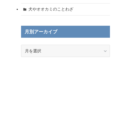
犬やオオカミのことわざ
月別アーカイブ
月
別
ア
ー
カ
イ
ブ