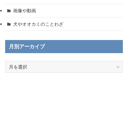
画像や動画
犬やオオカミのことわざ
月別アーカイブ
月
別
ア
ー
カ
イ
ブ