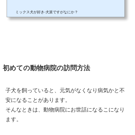
普及して、ペットが具合が悪くてもネットで調べれば分かるかもしれません。しか
し、治すことも薬を処方することも素人では困難です。結局は、その時間が無駄に
ミックス犬が好き-犬派ですがなにか？
さえなりかねません。かかりつけ医がいると、営業時間中なら電話で指示を仰いで
安静にしていれば治る病気かもしれませんし、緊急を要する病気かもしれません。
そんな貴重な意見をかかりつけ医がいると無料で聞くこと...
初めての動物病院の訪問方法
子犬を飼っていると、元気がなくなり病気かと不
安になることがあります。
そんなときは、動物病院にお世話になるこになり
ます。