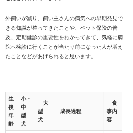
外飼いが減り、飼い主さんの病気への早期発見で
きる知識が整ってきたことや、ペット保険の普
及、定期健診の重要性をわかってきて、気軽に病
院へ検診に行くことが当たり前になった人が増え
たことなどがあげられると思います。
生
小・
大
食
後
中
型
成長過程
事内
年
型
犬
容
齢
犬