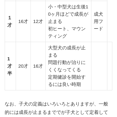
小・中型犬は生後1
0ヶ月ほどで成長が
成犬
１
16才
12才
止まる
用フ
才
初ヒート、マウン
ード
ティング
大型犬の成長が止
まる
1
問題行動が治りに
才
20才
16才
くくなってくる
半
定期健診を開始す
るには良い時期
なお、子犬の定義はいろいろとありますが、一般
的には成長が止まるまででが子犬として定着して