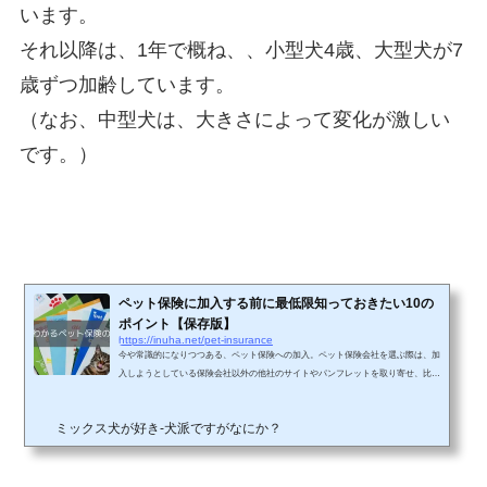
います。
それ以降は、1年で概ね、、小型犬4歳、大型犬が7
歳ずつ加齢しています。
（なお、中型犬は、大きさによって変化が激しい
です。）
ペット保険に加入する前に最低限知っておきたい10の
ポイント【保存版】
https://inuha.net/pet-insurance
今や常識的になりつつある、ペット保険への加入。ペット保険会社を選ぶ際は、加
入しようとしている保険会社以外の他社のサイトやパンフレットを取り寄せ、比較
するのがベストです。各社、それぞれにメリットとデメリットがありますし、愛犬
の犬種や年齢、個体の体質によっても選ぶポイントはさまざまだと思います。しか
ミックス犬が好き-犬派ですがなにか？
し、ペット保険はケガや病気で入院や通院を実際に経験してみないと、なかなか保
険のありがたみは感じないものです。また、病気やケガでイザ申請したときに、保
険適用外でこんなはずじゃなかったというトラブルもたま...