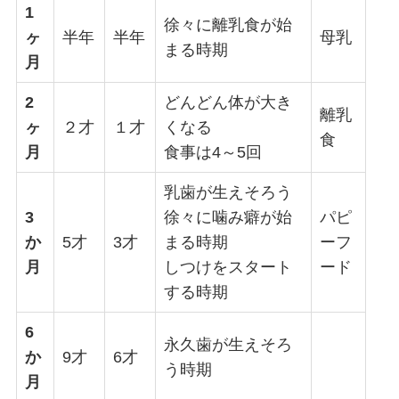
1
徐々に離乳食が始
ヶ
半年
半年
母乳
まる時期
月
2
どんどん体が大き
離乳
ヶ
２才
１才
くなる
食
月
食事は4～5回
乳歯が生えそろう
3
徐々に噛み癖が始
パピ
か
5才
3才
まる時期
ーフ
月
しつけをスタート
ード
する時期
6
永久歯が生えそろ
か
9才
6才
う時期
月