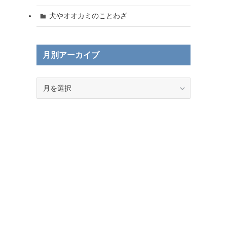
犬やオオカミのことわざ
月別アーカイブ
月
別
ア
ー
カ
イ
ブ