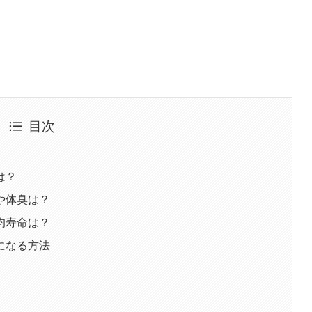
目次
は？
や体臭は？
均寿命は？
になる方法