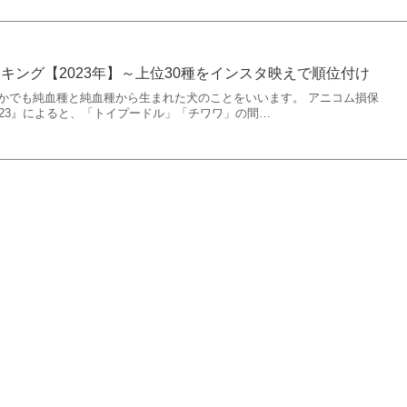
キング【2023年】～上位30種をインスタ映えで順位付け
かでも純血種と純血種から生まれた犬のことをいいます。 アニコム損保
023』によると、「トイプードル」「チワワ」の間…