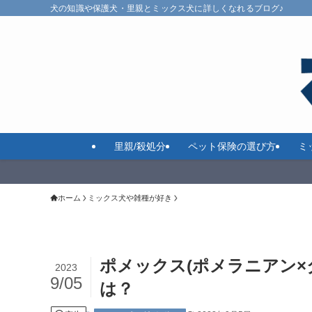
犬の知識や保護犬・里親とミックス犬に詳しくなれるブログ♪
里親/殺処分
ペット保険の選び方
ミ
ホーム
ミックス犬や雑種が好き
ポメックス(ポメラニアン×
2023
9/05
は？