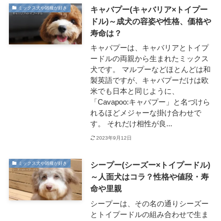
キャバプー(キャバリア×トイプー
ミックス犬や雑種が好き
ドル)～成犬の容姿や性格、価格や
寿命は？
キャバプーは、キャバリアとトイプ
ードルの両親から生まれたミックス
犬です。 マルプーなどほとんどは和
製英語ですが、キャバプーだけは欧
米でも日本と同じように、
「Cavapoo:キャバプー」と名づけら
れるほどメジャーな掛け合わせで
す。 それだけ相性が良...
2023年9月12日
シープー(シーズー×トイプードル)
ミックス犬や雑種が好き
～人面犬はコラ？性格や値段・寿
命や里親
シープーは、その名の通りシーズー
とトイプードルの組み合わせで生ま