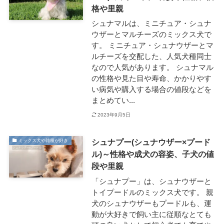
格や里親
シュナマルは、ミニチュア・シュナ
ウザーとマルチーズのミックス犬で
す。 ミニチュア・シュナウザーとマ
ルチーズを交配した、人気犬種同士
なので人気があります。 シュナマル
の性格や見た目や寿命、かかりやす
い病気や購入する場合の値段などを
まとめてい...
2023年9月5日
シュナプー(シュナウザー×プード
ミックス犬や雑種が好き
ル)～性格や成犬の容姿、子犬の値
段や里親
「シュナプー」は、シュナウザーと
トイプードルのミックス犬です。 親
犬のシュナウザーもプードルも、運
動が大好きで飼い主に従順なとても