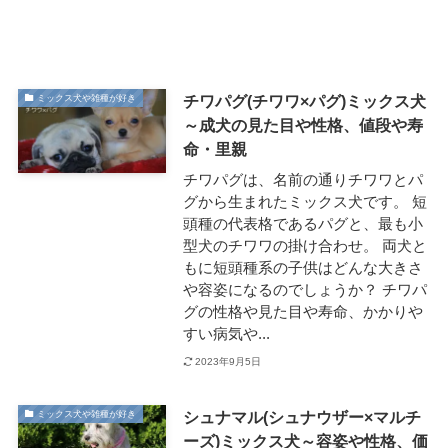
チワパグ(チワワ×パグ)ミックス犬
ミックス犬や雑種が好き
～成犬の見た目や性格、値段や寿
命・里親
チワパグは、名前の通りチワワとパ
グから生まれたミックス犬です。 短
頭種の代表格であるパグと、最も小
型犬のチワワの掛け合わせ。 両犬と
もに短頭種系の子供はどんな大きさ
や容姿になるのでしょうか？ チワパ
グの性格や見た目や寿命、かかりや
すい病気や...
2023年9月5日
シュナマル(シュナウザー×マルチ
ミックス犬や雑種が好き
ーズ)ミックス犬～容姿や性格、価