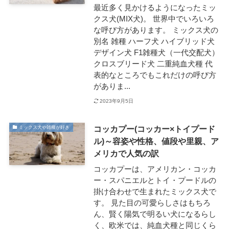
最近多く見かけるようになったミッ
クス犬(MIX犬)。 世界中でいろいろ
な呼び方があります。 ミックス犬の
別名 雑種 ハーフ犬 ハイブリッド犬
デザイン犬 F1雑種犬（一代交配犬）
クロスブリード犬 二重純血犬種 代
表的なところでもこれだけの呼び方
がありま...
2023年9月5日
コッカプー(コッカー×トイプード
ミックス犬や雑種が好き
ル)～容姿や性格、値段や里親、ア
メリカで人気の訳
コッカプーは、アメリカン・コッカ
ー・スパニエルとトイ・プードルの
掛け合わせで生まれたミックス犬で
す。 見た目の可愛らしさはもちろ
ん、賢く陽気で明るい犬になるらし
く、欧米では、純血犬種と同じくら