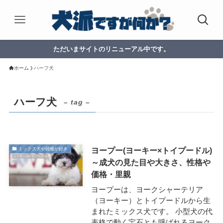
ただいまサイトのリニューアル中です。
ホーム
ハーフ犬
ハーフ犬
– tag –
ヨープー(ヨーキー×トイプードル)
ミックス犬や雑種が好き
～成犬の見た目や大きさ、性格や
価格・里親
ヨープーは、ヨークシャーテリア
（ヨーキー）とトイプードルから生
まれたミックス犬です。 小型犬の代
表格で動く宝石とも呼ばれるヨーク