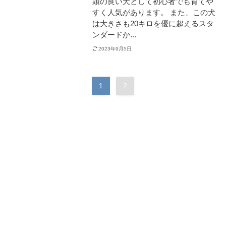
頭の良い犬として初心者でも育てや
すく人気があります。 また、この犬
は大きさも20キロを優に超えるスタ
ンダードか...
2023年9月5日
1
2
カテゴリ
犬を飼う上で必要な知識